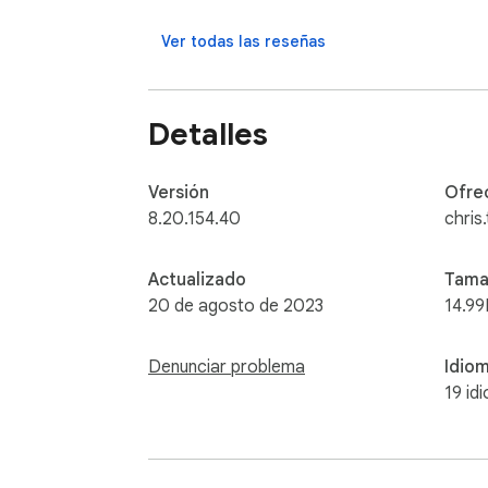
14. Quick access to play games.

15. Enable fun snow, rain, falling leaves, fir
Ver todas las reseñas
Detalles
Versión
Ofre
8.20.154.40
chris
Actualizado
Tama
20 de agosto de 2023
14.99
Denunciar problema
Idio
19 id