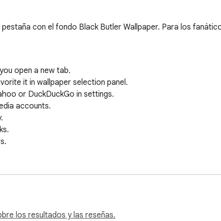
pestaña con el fondo Black Butler Wallpaper. Para los fanáticos
 you open a new tab. 

rite it in wallpaper selection panel.

ahoo or DuckDuckGo in settings.

edia accounts.



.  

. 

ccess.

re los resultados y las reseñas.