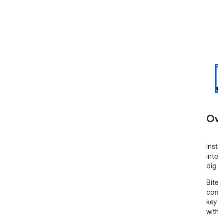
Ov
Ins
int
dig
Bit
con
key
wit