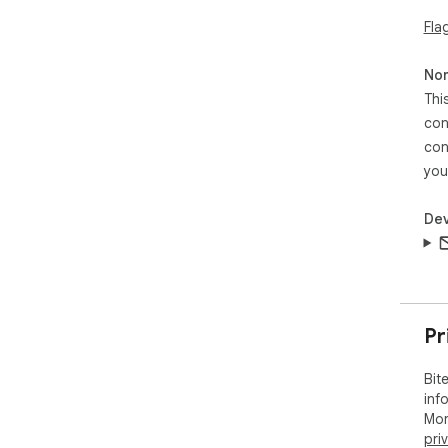
Fla
Non
Thi
con
con
you
Dev
Pr
Bit
inf
Mor
pri