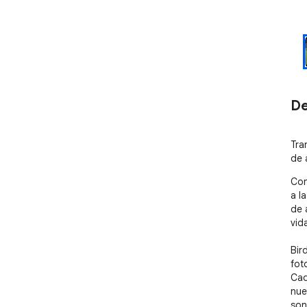
De
Tra
de 
Con
a l
de 
vida
Bir
fot
Cad
nue
son