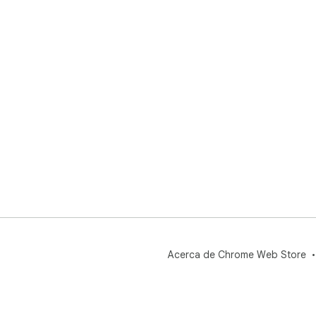
1.3
tem
de 
1.3
fre
His
Acerca de Chrome Web Store