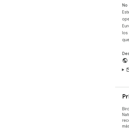
pla
No 
- Q
Est
pru
ope
- H
des
Eur
- R
los
dis
que
- H
bus
Des
- F
sin 
- S
- 1
per
MIL
Pr
Des
con
Bir
maj
Nat
res
rec
bri
más