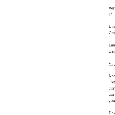
Ver
1.1
Up
Oct
La
Eng
Fla
Non
Thi
con
con
you
Dev