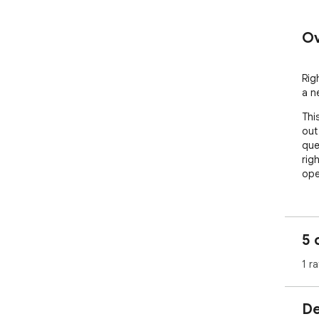
Ov
Rig
a n
Thi
out
que
rig
ope
5 
1 ra
De