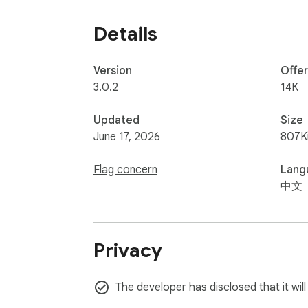
如果你正在寻找一款既强力又“无感”的净化
Details
1. 极致性能，拒绝白屏闪烁 ⚡

不同于传统拦截插件“先加载广告再隐藏”导致的页面闪烁，
• 零延迟：在数据到达浏览器的一瞬间，直接在 
Version
Offe
• 零闪烁：广告内容根本不会被渲染到页面上
3.0.2
14K
2. 视频观看体验升级 🎞️

Updated
Size
除了动态净化，我们还贴心地优化了视频详情
June 17, 2026
807K
• 移除干扰：自动隐藏播放器下方的条幅广告
• 专注内容：当你打开视频时，只有视频本
Flag concern
Lang
中文
3. 智能过滤，云端同步 ☁️

你不需要是一个技术专家也能轻松使用：

• 开箱即用：内置了一套精心维护的“云端规
Privacy
• 实时更新：规则库会自动同步，无需你手
4. 高度自定义，丰俭由人 🎨

The developer has disclosed that it will
• 我的屏蔽：看不惯某些特定的话题或关键