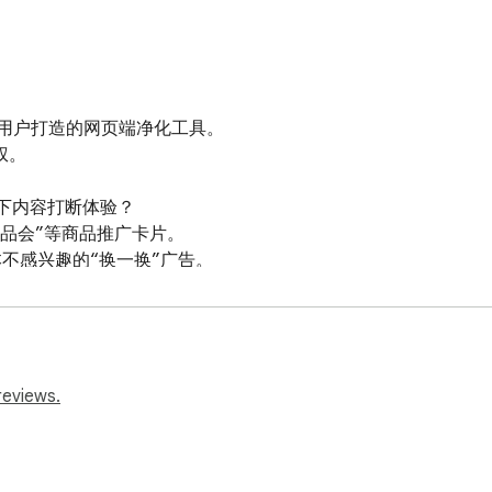
li (B站) 用户打造的网页端净化工具。

。

下内容打断体验？

唯品会”等商品推广卡片。

根本不感兴趣的“换一换”广告。

留你关注的 UP 主动态和真正的视频内容，还原一个纯粹、清爽的
reviews.