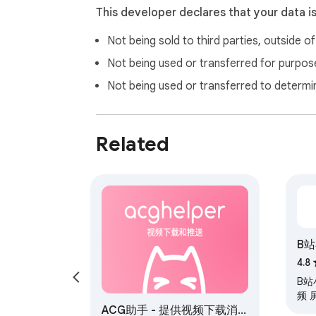
• 多端同步：你的自定义规则会通过 Chrom
This developer declares that your data i
Not being sold to third parties, outside o
5. 安全开源，值得信赖 🛡️

• 开源透明：本项目完全开源，代码透明可
Not being used or transferred for purpose
• 隐私优先：所有处理逻辑均在你的本地浏
Not being used or transferred to determi
立即安装 bilibili Ads Remover，找回那个
Related
B站
录
4.8
B站
频 
ACG助手 - 提供视频下载消