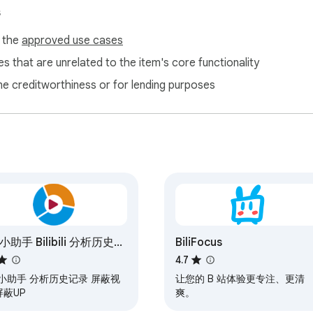
e 账号自动同步到所有设备。

s
f the
approved use cases
见，没有任何隐藏的跟踪代码或数据上传。

s that are unrelated to the item's core functionality
览器完成，尊重并保护你的隐私。

ne creditworthiness or for lending purposes
最纯粹的 B 站！🚀
小助手 Bilibili 分析历史记
BiliFocus
 屏蔽视频
4.7
小助手 分析历史记录 屏蔽视
让您的 B 站体验更专注、更清
屏蔽UP
爽。