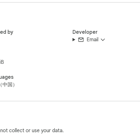
工具，这就是你的最佳选择：

本项目采用了 Chrome Manifest V3 最新的 Main World
API 层进行清洗。

red by
Developer
，彻底告别“白屏”或“样式抖动”。

Email
页：

iB
和右侧的推荐位广告。

身和评论区，没有喧宾夺主的营销信息。

uages
（中国）
则库”，自动屏蔽全网热门的垃圾推广词。

动操作即可防御最新的广告形式。

 not collect or use your data.
词？直接添加到“我的屏蔽”列表，由你定义什么是不良内容。
