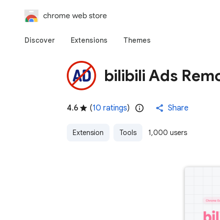
chrome web store
Discover
Extensions
Themes
bilibili Ads Rem
4.6
(
10 ratings
)
Share
Extension
Tools
1,000 users