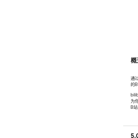
概
通
的
bi
为
B
5