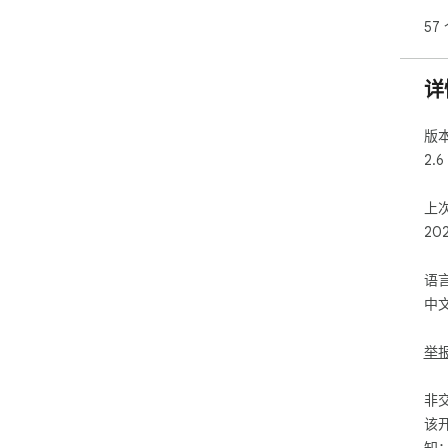
57
详
版
2.6
上
20
语
中
举
非
该
知