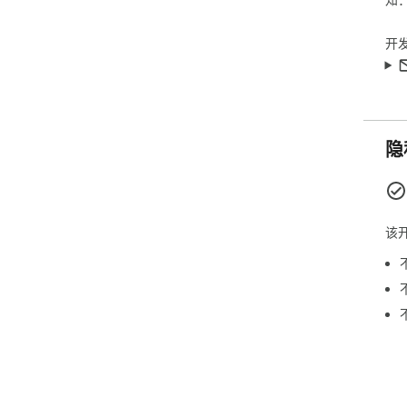
开
隐
该