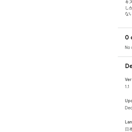
キ
し
な
こ
や
す。
0 
す
No 
す
De
Ver
1.1
Up
Dec
La
日