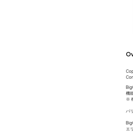
Ov
Cop
Con
Bi
機能
※
バ
Bi
エ