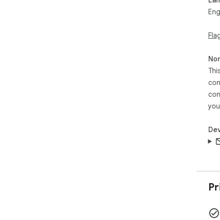
Eng
Fla
Non
Thi
con
con
you
Dev
Pr