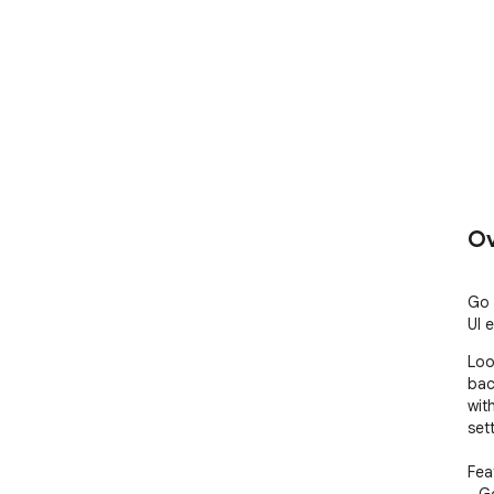
Ov
Go 
UI 
Loo
bac
wit
set
Feat