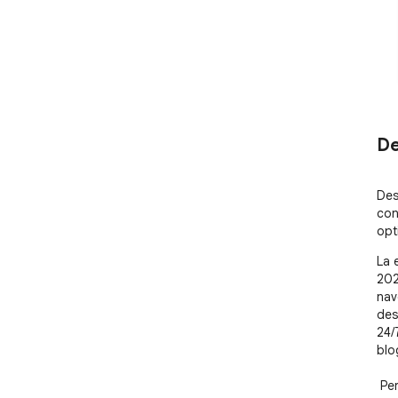
De
Des
con
opt
La 
202
nav
des
24/
blo
 Permite comparar best web hosting for small business 