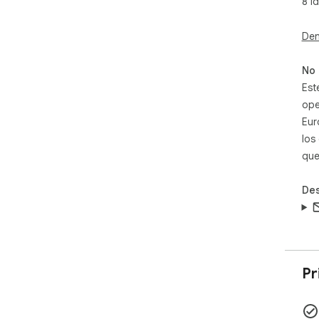
8 i
Den
No 
Est
ope
Eur
los
que
Des
Pr