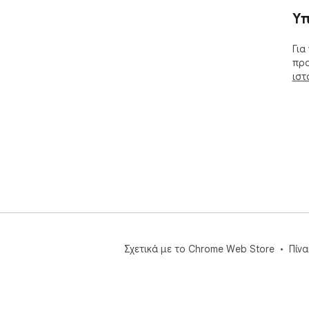
Υπ
━━━
🌐 
Για
━━━
προ
ιστ
You
cod
dev
Get
car
Σχετικά με το Chrome Web Store
Πίν