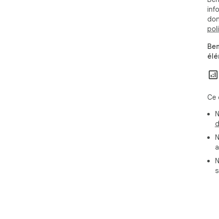
info
don
pol
Ben
élé
Ce 
N
d
N
a
N
s