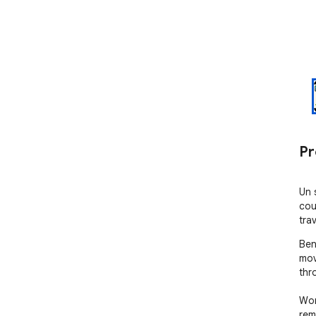
Pr
Un 
cou
tra
Ben
mov
thr
Wor
rem