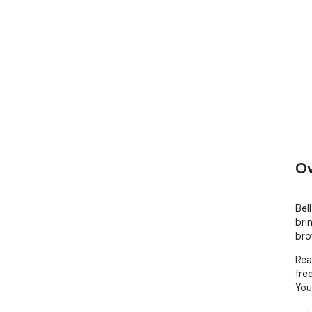
Ov
Bel
bri
bro
Rea
free
You