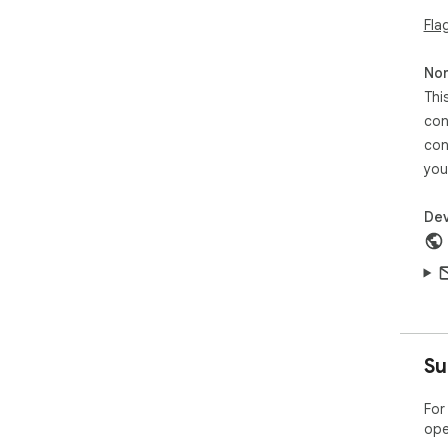
Fla
Non
Thi
con
con
you
Dev
Su
For
ope