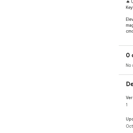
🔥 
Key
Ele
mag
cmd
goo
🚀🖥
0 
No 
De
Ver
1
Up
Oct