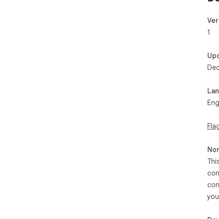
Ver
1
Up
Dec
La
Eng
Fla
Non
Thi
con
con
you