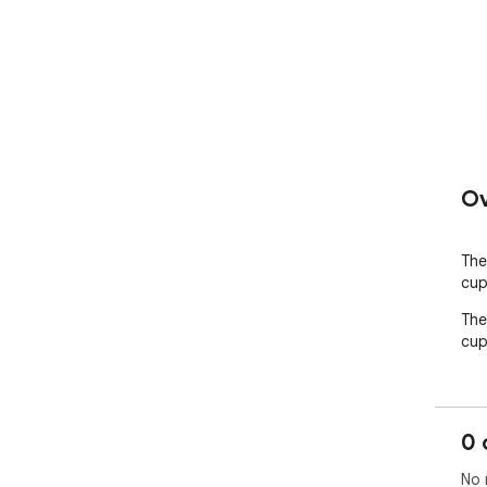
Ov
The
cup
The
cup
0 
No 