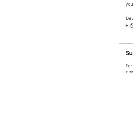
you
Dev
Su
For
dev