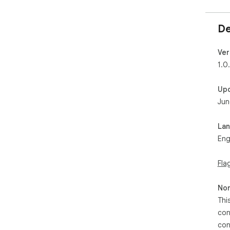
De
Ver
1.0
Up
Jun
La
Eng
Fla
Non
Thi
con
con