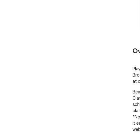
Ov
Pla
Bro
at 
Bea
Cla
sch
cla
*No
it 
web