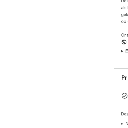
Dez
als
gel
op 
Ont
Pr
Dez
N