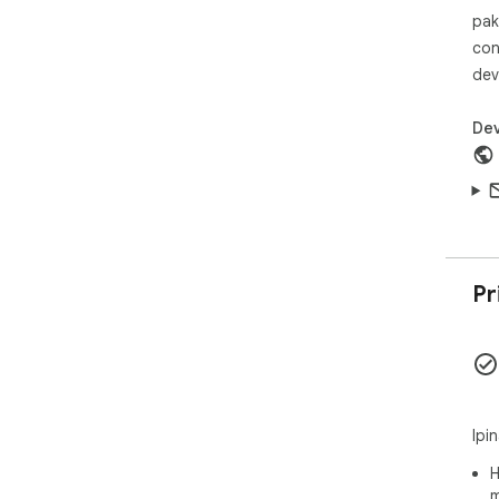
pak
con
dev
Dev
Pr
Ipi
H
m