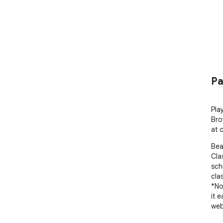
Pa
Pla
Bro
at 
Bea
Cla
sch
cla
*No
it 
web