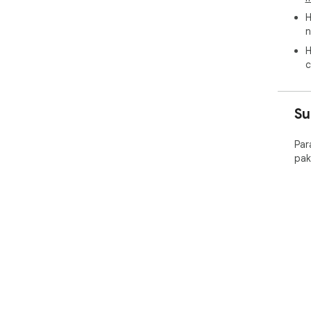
H
n
H
c
Su
Par
pak