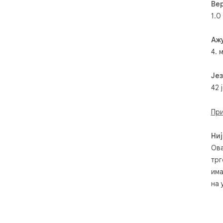
Вер
1.0
Аж
4. 
Је
42 
При
Ниј
Ова
трг
има
на 