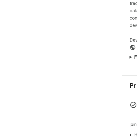
tra
pak
con
dev
Dev
Pr
Ipi
H