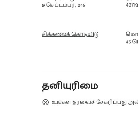
20 செப்டம்பர், 2016
427K
சிக்கலைக் கொடியிடு
மொழ
45 
தனியுரிமை
உங்கள் தரவைச் சேகரிப்பது அ