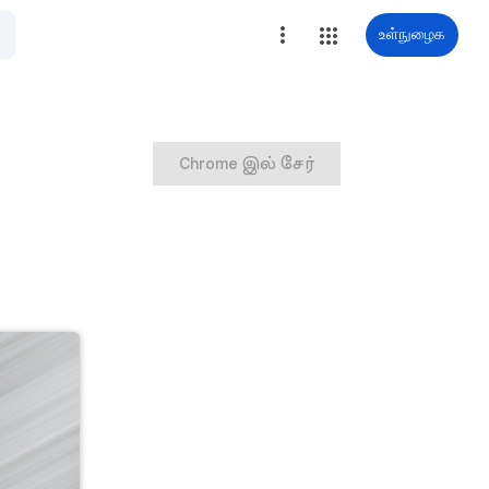
உள்நுழைக
Chrome இல் சேர்