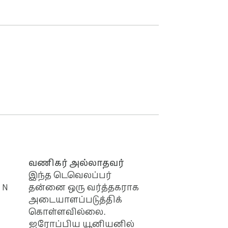
வணிகர் அல்லாதவர்
இந்த டெவெலப்பர்
 N
தன்னை ஒரு வர்த்தகராக
அடையாளப்படுத்திக்
கொள்ளவில்லை.
ஐரோப்பிய யூனியனில்