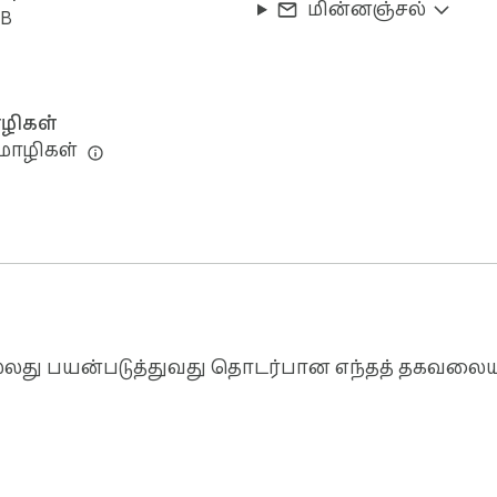
மின்னஞ்சல்
iB
ிகள்
மொழிகள்
ல்லது பயன்படுத்துவது தொடர்பான எந்தத் தகவலைய