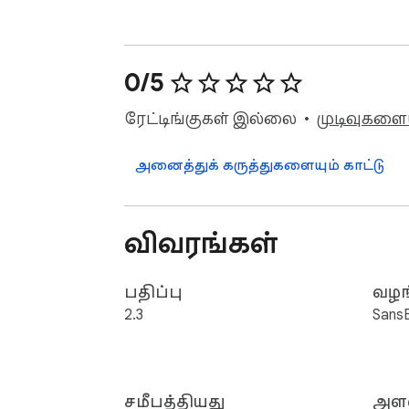
0/5
ரேட்டிங்குகள் இல்லை
முடிவுகளைய
அனைத்துக் கருத்துகளையும் காட்டு
விவரங்கள்
பதிப்பு
வழங
2.3
Sans
சமீபத்தியது
அள