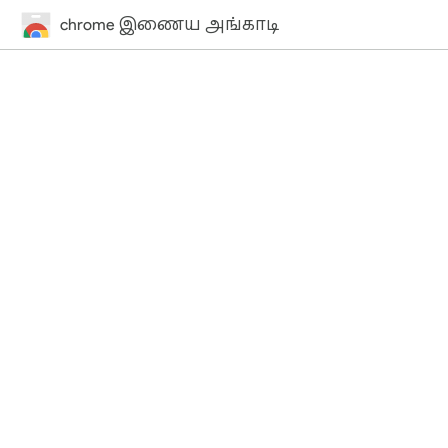
chrome இணைய அங்காடி