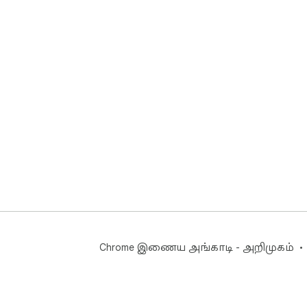
Chrome இணைய அங்காடி - அறிமுகம்