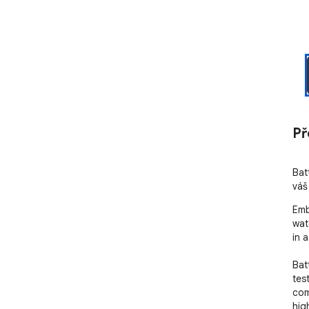
Př
Bat
váš
Emb
wat
in 
Bat
tes
com
hig