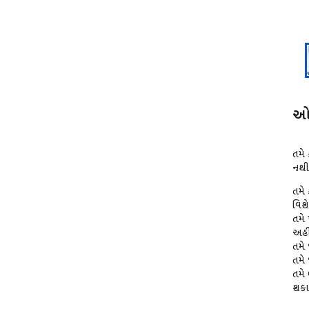
ઓવ
તમે 
નથી
તમે 
વિશે
તમે 
અહી
તમે
તમે 
તમે 
શકાય