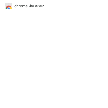
chrome વેબ બજાર