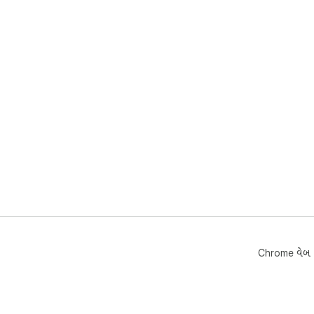
Chrome વેબ સ