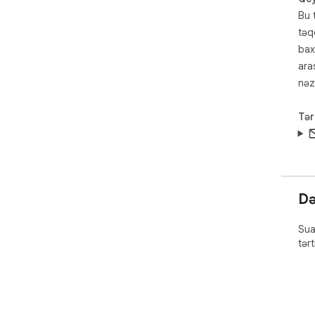
Bu 
təq
bax
ara
nəz
Tər
Də
Sua
tər