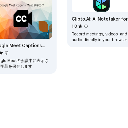
Clipto.AI: AI Notetaker for
Meetings & Web Audio
1.0
Record meetings, videos, and
audio directly in your browser
gle Meet Captions
with AI transcription and
summaries.
gger - Google Meet 字幕
グ
ogle Meetの会議中に表示さ
る字幕を保存します