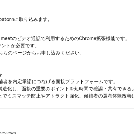
atonnに取り込みます。
e meetのビデオ通話で利用するためのChrome拡張機能です。

カウントが必要です。

こちらのページからお申し込みください。



候補者を内定承諾につなげる面接プラットフォームです。

構造化し、面接の重要のポイントを短時間で確認・共有できるよ
とでミスマッチ防止やアトラクト強化、候補者の選考体験改善に
eetのビデオ通話で実施した面接を連携できるようになります。

通話画面に表示されるボタンをクリックすることで自動的に連
reviews.