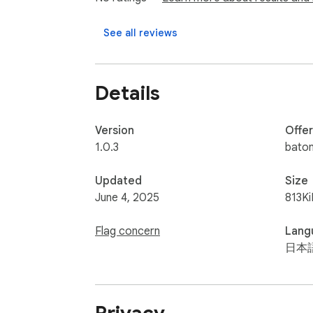
See all reviews
Details
Version
Offe
1.0.3
bato
Updated
Size
June 4, 2025
813Ki
Flag concern
Lang
日本