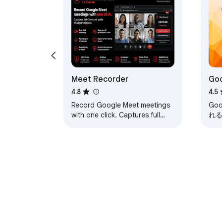
Meet Recorder
Goo
Lo
4.8
4.5
ロ
Record Google Meet meetings
Go
with one click. Captures full
れ
video and audio of all
participants.