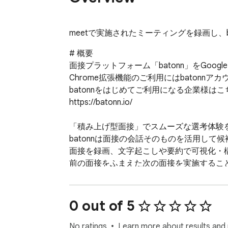
meetで実施されたミーティングを録画し、b
# 概要

面接プラットフォーム「batonn」をGoogl
Chrome拡張機能のご利用にはbatonnア
batonnをはじめてご利用になる企業様は
https://batonn.io/

「積み上げ型面接」でスムーズな選考体験を
batonnは面接の会話そのものを活用して
面接を録画、文字起こしや要約で可視化・
前の面接をふまえた次の面接を実施するこ
⭐️主な機能⭐️

現在ご利用中のbatonnに、Google m
0 out of 5
拡張機能をインストールすることでビデオ
No ratings
Learn more about results and 