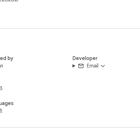
red by
Developer
nn
Email
B
uages
語