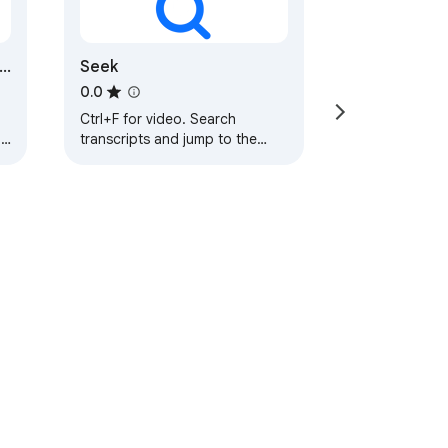
Seek
0.0
Ctrl+F for video. Search
 -
transcripts and jump to the
exact moment anything was
said.