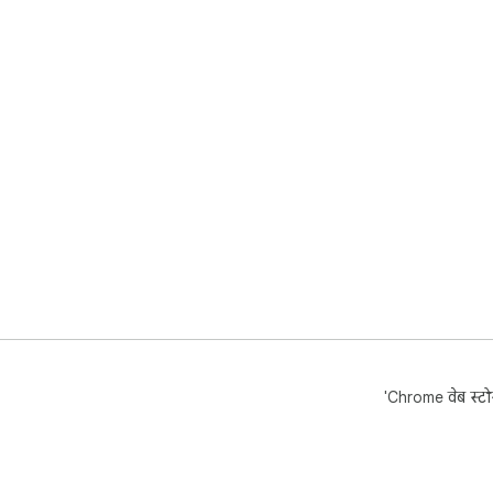
'Chrome वेब स्टोर