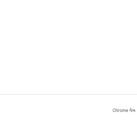
Chrome વેબ સ