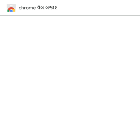
chrome વેબ બજાર