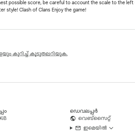
st possible score, be careful to account the scale to the left d
er style! Clash of Clans Enjoy the game!
ും കുറിച്ച് കൂടുതലറിയുക.
്പം
ഡെവലപ്പർ
KiB
വെബ്‌സൈറ്റ്
ഇമെയിൽ