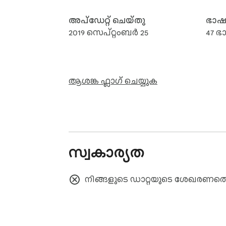
അപ്‌ഡേറ്റ് ചെയ്‌തു
ഭാ
2019 സെപ്റ്റംബർ 25
47 
ആശങ്ക ഫ്ലാഗ് ചെയ്യുക
സ്വകാര്യത
നിങ്ങളുടെ ഡാറ്റയുടെ ശേഖരണത്തെക