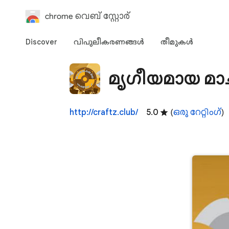
chrome വെബ് സ്റ്റോര്‍
Discover
വിപുലീകരണങ്ങള്‍
തീമുകള്‍‌
മൃഗീയമായ മാച്ച
http://craftz.club/
5.0
(
ഒരു റേറ്റിംഗ്
)