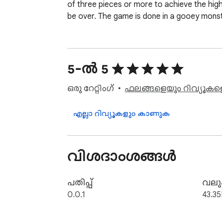
of three pieces or more to achieve the highe
be over. The game is done in a gooey monst
5-ൽ 5
ഒരു റേറ്റിംഗ്
ഫലങ്ങളെയും റിവ്യൂകളെയ
എല്ലാ റിവ്യൂകളും കാണുക
വിശദാംശങ്ങൾ
പതിപ്പ്
വലുപ
0.0.1
43.35