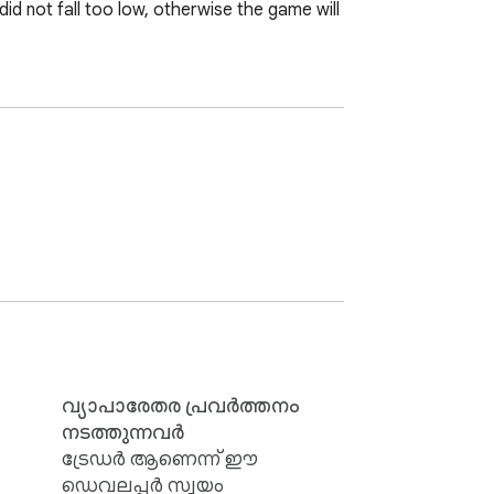
id not fall too low, otherwise the game will 
വ്യാപാരേതര പ്രവർത്തനം
നടത്തുന്നവർ
ട്രേഡർ ആണെന്ന് ഈ
ഡെവലപ്പർ സ്വയം