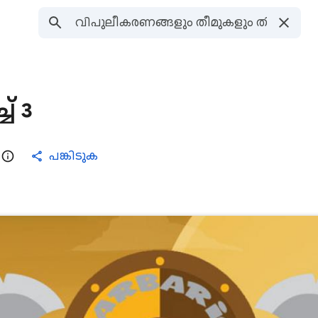
് 3
പങ്കിടുക