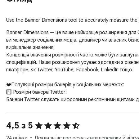
Use the Banner Dimensions tool to accurately measure the 
Banner Dimensions — це ваше найкраще розширення для Ch
ви менеджер соціальних медіа, дизайнер чи власник бізне
вирішальне значення.

Концепція значення розмірності часто може бути заплута
специфікацій. Наше розширення усуває здогадки з рівнянн
платформ, як Twitter, YouTube, Facebook, LinkedIn тощо.

❤️Популярні розміри банерів у соціальних мережах:

1️⃣ Розміри банера Twitter:

Банери Twitter служать цифровими рекламними щитами для
що повідомлення вашого бренду відповідає цьому простор
2️⃣ Розміри зображення Twitter:

Зображення в твітах відіграють значну роль. Оптимальний 
4,5 з 5
візуальними ефектами.

3️⃣ Банер LinkedIn:

24 оцінки
Докладніше про результати перевірки й відгу