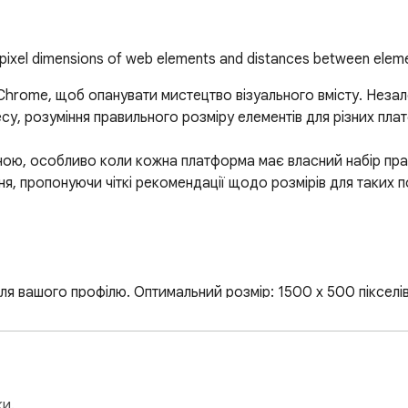
pixel dimensions of web elements and distances between elem
rome, щоб опанувати мистецтво візуального вмісту. Незалеж
су, розуміння правильного розміру елементів для різних пла
ною, особливо коли кожна платформа має власний набір прав
я, пропонуючи чіткі рекомендації щодо розмірів для таких п
 вашого профілю. Оптимальний розмір: 1500 x 500 пікселів
у.

розмір: 1024 x 512 пікселів. Залучайте своїх підписників зах
ки.