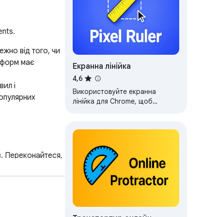
ents.
но від того, чи 
тформ має 
Екранна лінійка
4,6
ил і 
Використовуйте екранна
опулярних 
лінійка для Chrome, щоб
вимірювати пікселі на екрані.
Отримайте розширення
піксельна лінійка для…
. Переконайтеся, 
оплюючими 