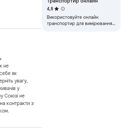
Транспортир онлайн
шуканим 
4,8
Використовуйте онлайн
транспортир для вимірювання
цію на галузь.

кутів. Віртуальний транспортир
ідеально підходить для точного
вимірювання кутів.
бізнес або 
ь
 ефектами.

к не
 себе як
рніть увагу,
ивачів у
вно.

у Союзі не
на контракти з
ком.