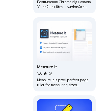
Розширення Chrome під назвою
'Онлайн лінійка' - вимірюйте
відстані у пікселях
безпосередньо в вашому
браузері.
Measure It
5,0
Measure It is pixel-perfect page
ruler for measuring sizes,
distances and positions directly
on web pages.