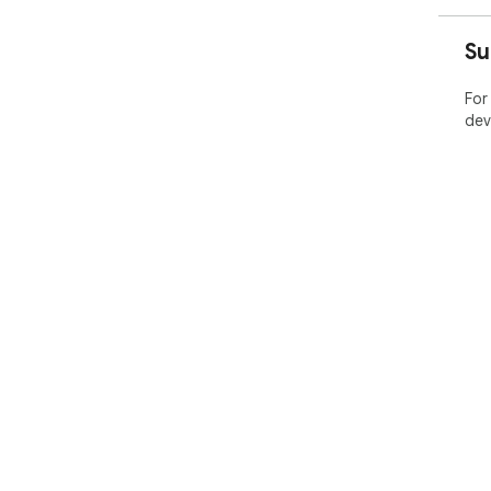
Su
For
dev