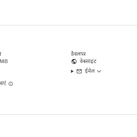
share your thoughts and problems.
र
डेवलपर
3MiB
वेबसाइट
ईमेल
ाएं