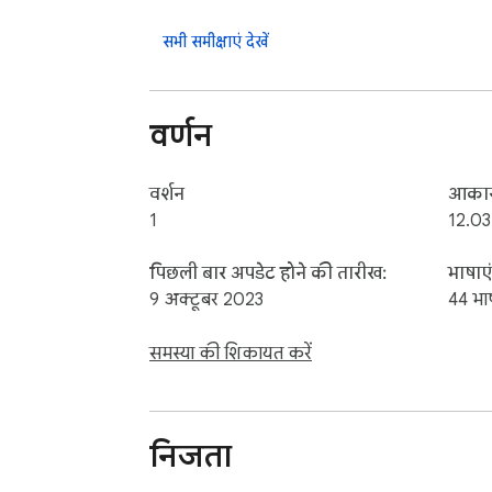
Contact with us at info@gamebol.com and 
सभी समीक्षाएं देखें
वर्णन
वर्शन
आका
1
12.0
पिछली बार अपडेट होने की तारीख:
भाषाएं
9 अक्टूबर 2023
44 भाष
समस्या की शिकायत करें
निजता