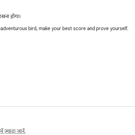
 रखना होगा।
adventurous bird, make your best score and prove yourself.

 (and more requests will be added)! Balloon Protect Arcade Gam
 ज़्यादा जानें.