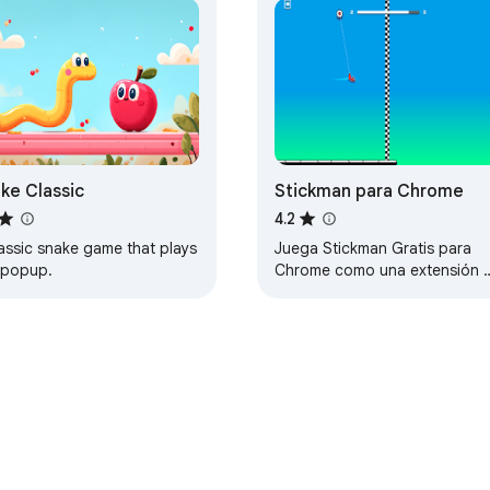
ke Classic
Stickman para Chrome
4.2
assic snake game that plays
Juega Stickman Gratis para
a popup.
Chrome como una extensión 
Chrome - También puedes
jugar sin conexión a internet,
¡pruébalo ahora!