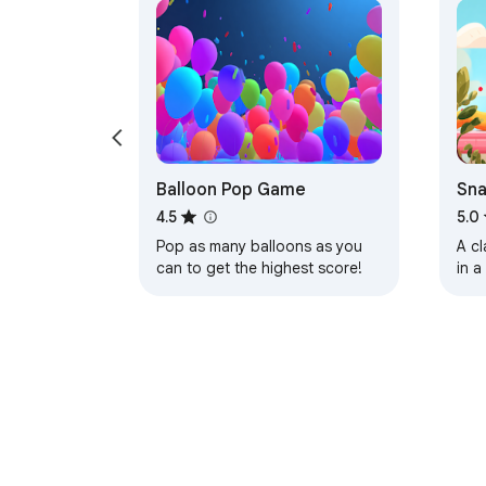
Balloon Pop Game
Sna
4.5
5.0
Pop as many balloons as you
A cl
can to get the highest score!
in 