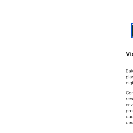
Vi
Bai
pla
digi
Com
rec
env
pro
dad
des