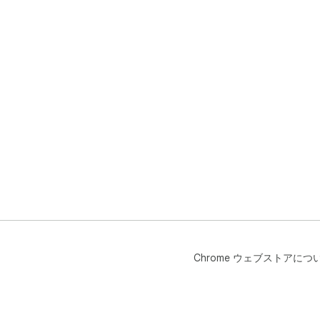
Chrome ウェブストアにつ