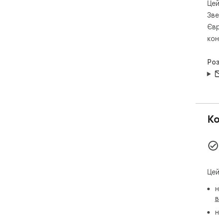
роз
Цей
роз
Зве
роз
Євр
кон
Ро
Ко
Цей
н
в
н