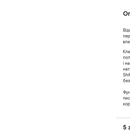
О
Від
пер
впе
Кла
поп
і н
нат
Shi
без
Фун
пис
кор
від
пла
яке
5 
тре