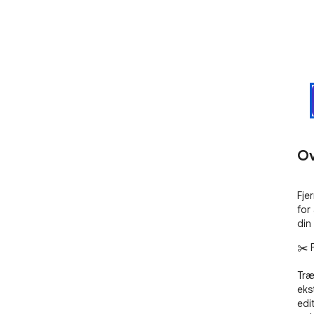
Ov
Fje
for
din
✂️ 
Træ
eks
edi