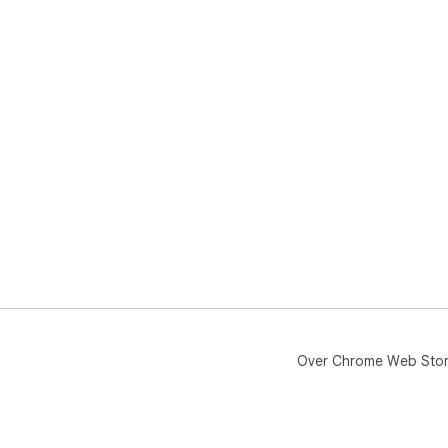
Pro
Over Chrome Web Sto