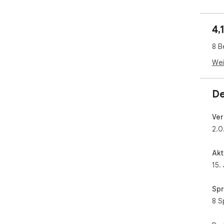
4,
8 B
Wei
De
Ver
2.0
Akt
15.
Spr
8 S