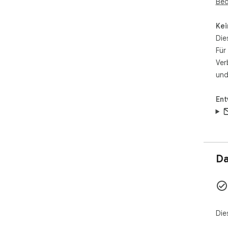
Bed
Kei
Die
Für
Ver
und
Ent
Da
Die