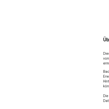
Üb
Die
von
erm
Bac
Erw
Hin
könn
Die
Dat