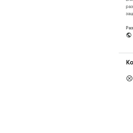
раз
защ
Ра
Ко