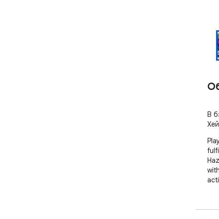
О
В б
Хей
Pla
fulf
Haz
wit
acti