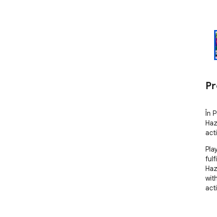
Pr
În 
Haz
acti
Pla
fulf
Haz
wit
acti