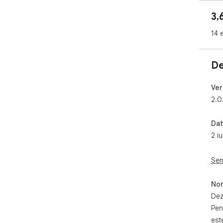
3,
14 
De
Ver
2.0
Dat
2 i
Sem
Non
Dez
Pen
est