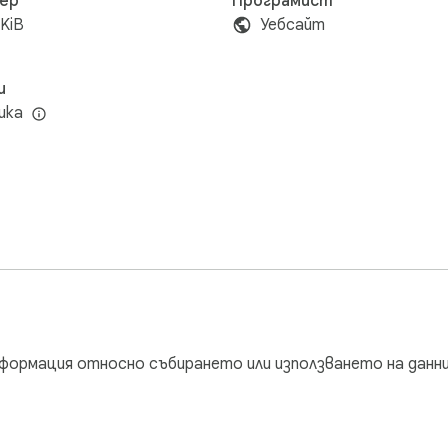
ер
Програмист
KiB
Уебсайт
и
ика
формация относно събирането или използването на данни