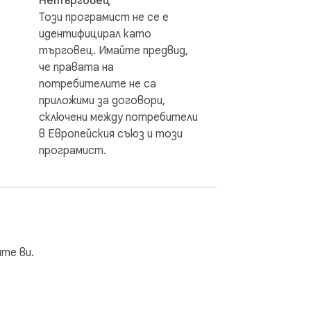
Нетърговец
Този програмист не се е
идентифицирал като
търговец. Имайте предвид,
че правата на
потребителите не са
приложими за договори,
сключени между потребители
в Европейския съюз и този
програмист.
те ви.