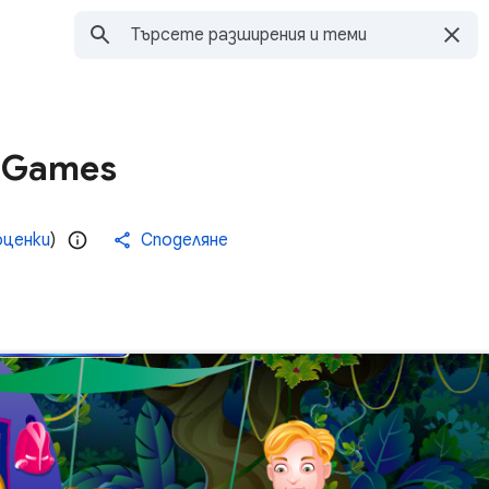
 Games
оценки
)
Споделяне