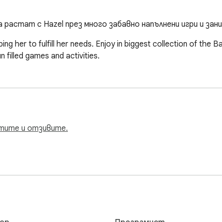
а растат с Hazel през много забавно напълнени игри и зани
ng her to fulfill her needs. Enjoy in biggest collection of the B
 filled games and activities.
тите и отзивите.