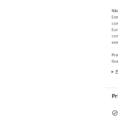
Não
Est
com
Eur
con
est
Pr
Roa
Pr