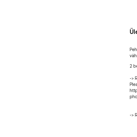
Ül
Peh
väh
2 be
-> 
Ple
htt
pho
-> 
Hot