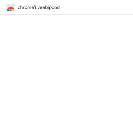
chrome'i veebipood