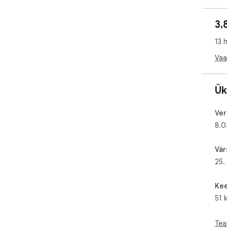
3,
13 
Vaa
Ük
Ver
8.0
Vär
25.
Kee
51 k
Tea