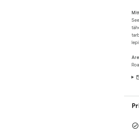
Mit
See
täh
tar
lep
Are
Roa
Pr