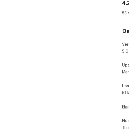
4.
On 
plu
58 
Ple
不建
在
De
讓
3. H
Ver
Whi
5.0
to 
Reg
Up
Eat
Mar
Spe
保護
雖
La
是：
51 
經常
多
多
Fla
Non
Thi