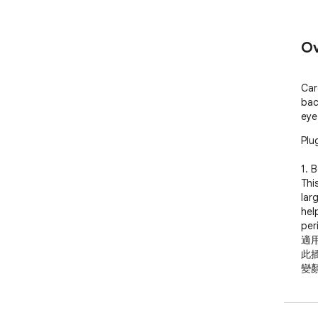
Ov
Car
bac
eye
Pl
1. 
Thi
lar
hel
peri
適用
此
變
2. 
webs