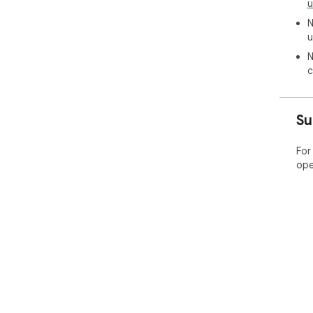
u
N
u
N
c
Su
For
ope