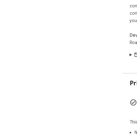
con
con
you
Dev
Roa
Pr
Thi
N