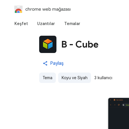
chrome web mağazası
Keşfet
Uzantılar
Temalar
B - Cube
Paylaş
Tema
Koyu ve Siyah
3 kullanıcı