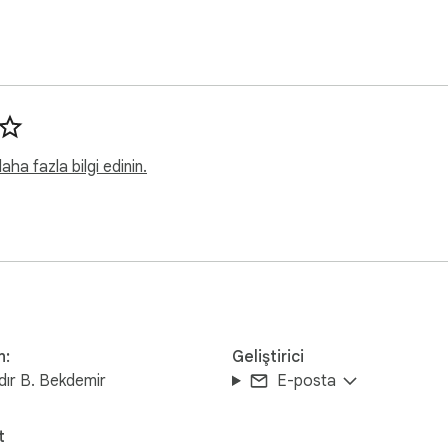
ha fazla bilgi edinin.
n:
Geliştirici
ır B. Bekdemir
E-posta
t