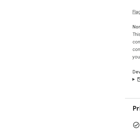
res
Fla
ext
¡De
Non
tu 
Thi
Azu
con
con
you
Dev
Pr