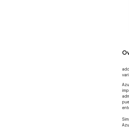
Ov
add
var
Azu
imp
adm
pue
ent
Sim
Azu