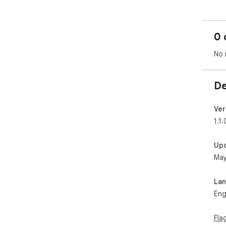
0 
No 
De
Ver
1.1.
Up
May
La
Eng
Fla