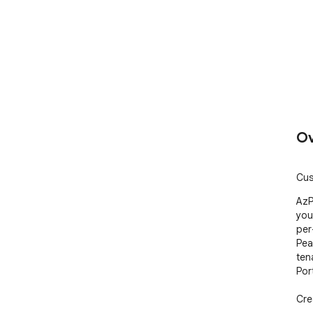
Ov
Cus
AzP
you
per
Pea
ten
Port
Cre