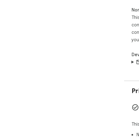
Non
Thi
con
con
you
Dev
Pr
Thi
N