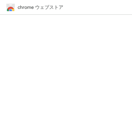
chrome ウェブストア