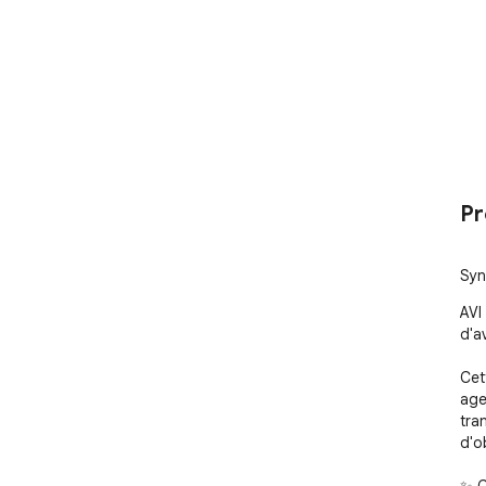
Pr
Syn
AVI
d'a
Cet
age
tra
d'o