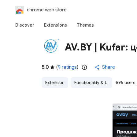
chrome web store
Discover
Extensions
Themes
AV.BY | Kufar: 
5.0
(
9 ratings
)
Share
Extension
Functionality & UI
896 users