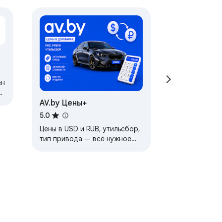
ен
и
AV.by Цены+
5.0
Цены в USD и RUB, утильсбор,
тип привода — всё нужное
для выбора авто прямо в
списке объявлений av.by