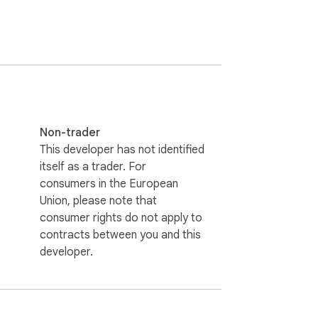
щадки.

Non-trader
 в USD.

This developer has not identified
itself as a trader. For
consumers in the European
Union, please note that
consumer rights do not apply to
айта.

contracts between you and this
внешнего источника.

developer.