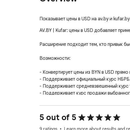
Показывает цены в USD на av.by и kufar.b
AV.BY | Kufar: цены в USD добавляет прим
Расширение подходит тем, кто привык быс
Возможности:

- Конвертирует цены из BYN в USD прямо на
- Поддерживает официальный курс НБРБ.
- Поддерживает средневзвешенный курс 
- Поддерживает курс продажи выбранного 
- Автоматически обновляет курсы при зап
- Использует кэш курсов и продолжает ра
- Если выбранный источник недоступен, а
5 out of 5
- Работает с динамически обновляемыми с
- Не дублирует пересчёт там, где цена в 
9 ratings
Learn more about results and r