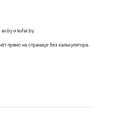
.by и kufar.by.

ёт прямо на странице без калькулятора.

утри сайта.
