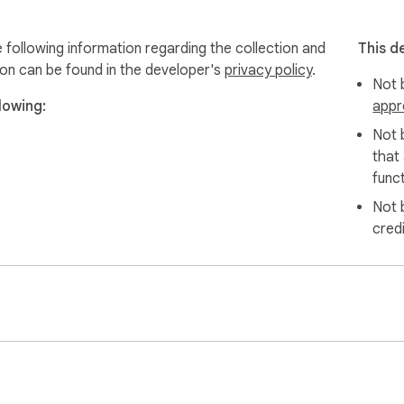
 following information regarding the collection and
This d
ion can be found in the developer's
privacy policy
.
Not b
lowing:
appr
Not 
that
funct
Not 
cred