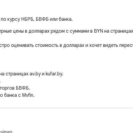
y по курсу НБРБ, БВФБ или банка.
ерные цены в долларах рядом с суммами в BYN на страницах av
тро оценивать стоимость в долларах и хочет видеть пересч
 страницах av.by и kufar.by.



торгов БВФБ.

банка с Myfin.

уске расширения и затем каждые 10 минут.

ботать, если источник временно недоступен.

втоматически переключается на курс НБРБ.

траницами и повторно применяет пересчёт при навигации вн
иностранной валюте уже указана на странице.

eviews.