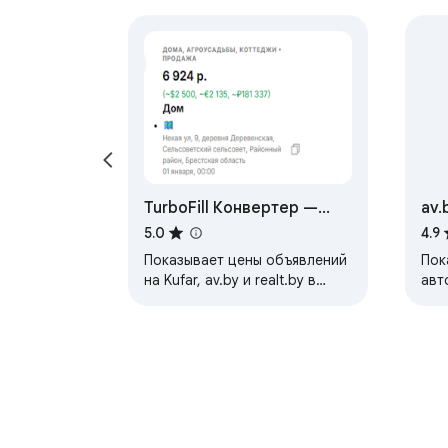
TurboFill Конвертер —
av.
мультивалютные цены на
5.0
4.9
Kufar, av.by и realt.by
Показывает цены объявлений
Пок
на Kufar, av.by и realt.by в
авт
выбранных валютах: USD, EUR
ряд
или RUB (курс НБРБ).