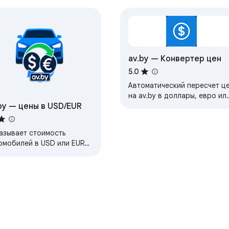
av.by — Конвертер цен
5.0
Автоматический пересчет ц
на av.by в доллары, евро ил
by — цены в USD/EUR
российские рубли.
азывает стоимость
омобилей в USD или EUR
ом с ценой в BYN на av.by.