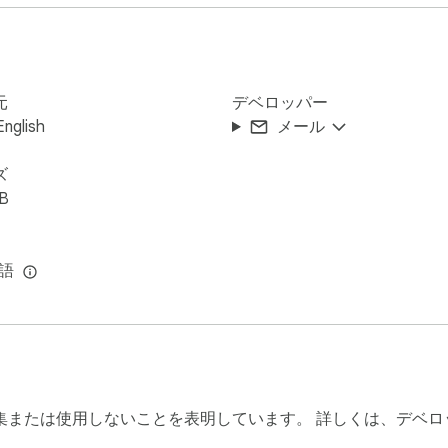
 today!

備ができていますか？アバターメーカースタジオでは、可能性
数クリックで、他の人とは一線を画して強烈な印象を残すことが
元
デベロッパー
は異なり、我々のブラウザ拡張機能は完全にオフラインで動作
English
メール
も、驚異的なアバターを作成できます。

ズ
iB
様な肌の色から選択できます。

タイリッシュなイヤリングまで、多彩なアクセサリーでアバター
トを与えましょう。ミックス＆マッチで独自のスタイルを作り上
言語
ざまな形状や色の眉毛をカスタマイズできます。

ための理想的な目を見つけましょう。キラキラしたものから魅
々な髭のスタイルを加えることで、あなたのアバターを一層魅力
な眼鏡まで、幅広い眼鏡のオプションを探索しましょう。

あなたのアバターに最適なルックを見つけましょう。

集または使用しないことを表明しています。 詳しくは、デベ
現しましょう。あなたのムードを最もよく表しているものを見つ