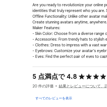
Are you ready to revolutionize your online p
identities that truly represent who you are.
Offline Functionality: Unlike other avatar m
Create stunning avatars anytime, anywhere.
Maker Features:

- Skin Color: Choose from a diverse range of s
- Accessories: From trendy hats to stylish 
- Clothes: Dress to impress with a vast war
- Eyebrows: Customize your avatar's eyebro
- Eyes: Find the perfect pair of eyes to cap
- Facial Hair: Add a touch of sophisticatio
- Glasses: Explore an extensive collection 
- Hair: Discover a multitude of hairstyles, c
5 点満点で 4.8
- Mouths: Express yourself with an array of
- Tattoos: Make a bold statement with an ass
20 件の評価
結果とレビューについて、
With Avatar Maker Studio, you hold the powe
simply someone who wants to add a personal 
すべてのレビューを表示
Don't settle for generic avatars. Craft ava