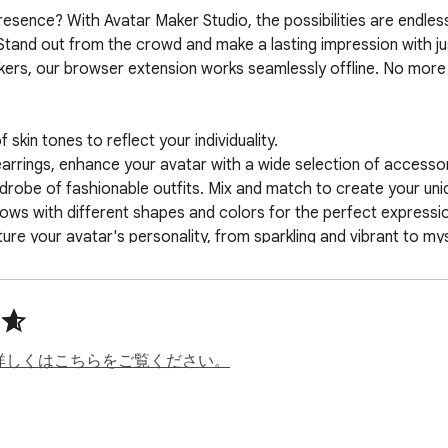
resence? With Avatar Maker Studio, the possibilities are endless.
 Stand out from the crowd and make a lasting impression with just
akers, our browser extension works seamlessly offline. No more 


kin tones to reflect your individuality.

earrings, enhance your avatar with a wide selection of accessori
drobe of fashionable outfits. Mix and match to create your uniqu
ws with different shapes and colors for the perfect expressio
ture your avatar's personality, from sparkling and vibrant to mys
n or ruggedness with various facial hair styles, from well-groo
of eyewear options, ranging from chic sunglasses to classic spe
olors, and textures to find the perfect look for your avatar.

 smiling, laughing, or pouting mouths. Find the one that best c
ortment of artistic tattoos, allowing you to express your individ
詳しくはこちらをご覧ください。
r to create avatars that embody your true essence. Whether yo
touch to their online presence, this browser extension is your 
tars that are uniquely yours with Avatar Maker Studio. Download