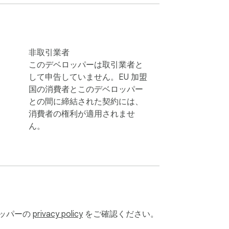
は無限大です。あなた自身を真に反映する唯
できます。

非取引業者
します。安定したインターネット接続を心配
このデベロッパーは取引業者と
して申告していません。EU 加盟
国の消費者とこのデベロッパー
との間に締結された契約には、
消費者の権利が適用されませ
を引き立てましょう。

ん。
げましょう。

力的なものまで、多彩なオプションから選択
的に仕上げることができます。

ロッパーの
privacy policy
をご確認ください。
けましょう。
