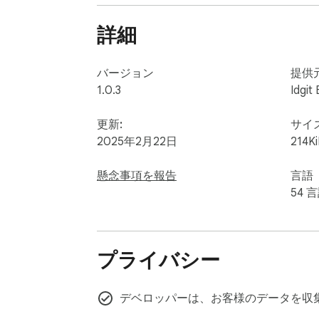
endless possibilities. Unleash your creativity
詳細
あなたはオンライン上で革命を起こせる準
一無二のデジタルIDを作り上げましょう。
バージョン
提供
オフライン機能：他のアバターメーカーと
1.0.3
Idgit 
する必要はもうありません。いつでもどこで
更新:
サイ
メーカーの機能：

2025年2月22日
214K
・肌の色：あなたの個性を反映するための多
・アクセサリー：トレンドのハットからス
懸念事項を報告
言語
・服：ファッショナブルな服装でインパク
54 
・眉：完璧な表情を作り出すために、さま
・目：あなたのアバターの個性を表現する
できます。

プライバシー
・髭：上品な印象からラフな印象まで、様
・メガネ：シックなサングラスから古典的
・髪：スタイル、色、テクスチャーから、
デベロッパーは、お客様のデータを収
・口：笑顔や笑顔、口元を使って自分を表