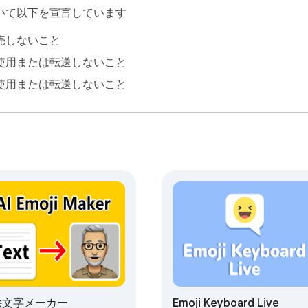
なアレンジを使って、個性的な表現をすることができます。

いて以下を宣言しています
売しないこと
本当のエッセンスを表現する力を持ちます。アーティスト、コ
る人のどれでも、このブラウザ拡張機能はあなたの自己表現のた
使用または転送しないこと
使用または転送しないこと
。アバターメーカースタジオで、あなたのものだけのアバター
ょう。今日からあなたの創造力を解き放ちましょう！
I絵文字メーカー
Emoji Keyboard Live