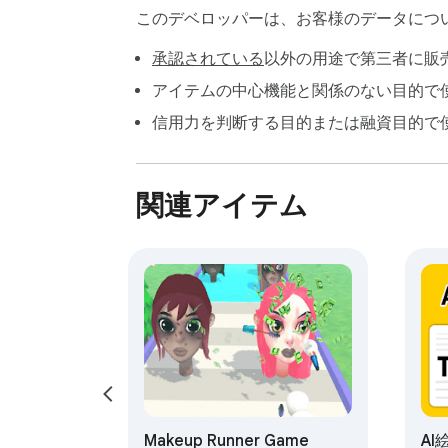
・タトゥー：アートワークタトゥーの多様
このデベロッパーは、お客様のデータにつ
承認されている
以外の用途で第三者に販
アバターメーカースタジオでは、あなたが
上で個人的なタッチを加えたいと思ってい
アイテムの中心機能と関係のない目的で
信用力を判断する目的または融資目的で
汎用的なアバターに満足しないでください
ンロードして、無限の可能性を開放しまし
関連アイテム
Makeup Runner Game
A