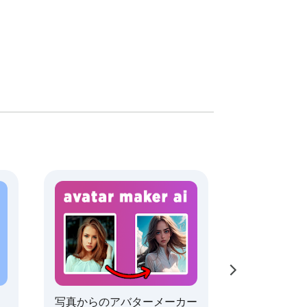
ンテンツクリエイター、あるいはオンライン
めの究極のツールです。

を作り上げましょう。今すぐ拡張機能をダウ
写真からのアバターメーカー