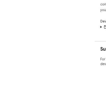
con
you
Dev
Su
For
dev