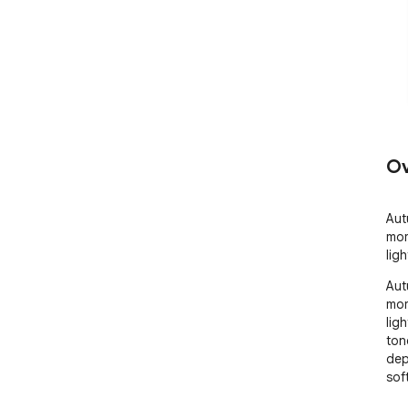
Ov
Aut
mom
ligh
Aut
mom
lig
ton
dep
sof